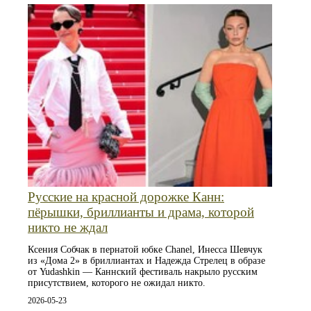
Русские на красной дорожке Канн:
пёрышки, бриллианты и драма, которой
никто не ждал
Ксения Собчак в пернатой юбке Chanel, Инесса Шевчук
из «Дома 2» в бриллиантах и Надежда Стрелец в образе
от Yudashkin — Каннский фестиваль накрыло русским
присутствием, которого не ожидал никто.
2026-05-23