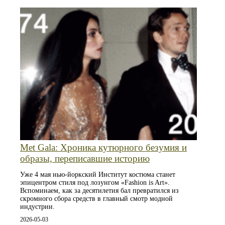
Met Gala: Хроника кутюрного безумия и
образы, переписавшие историю
Уже 4 мая нью-йоркский Институт костюма станет
эпицентром стиля под лозунгом «Fashion is Art».
Вспоминаем, как за десятилетия бал превратился из
скромного сбора средств в главный смотр модной
индустрии.
2026-05-03