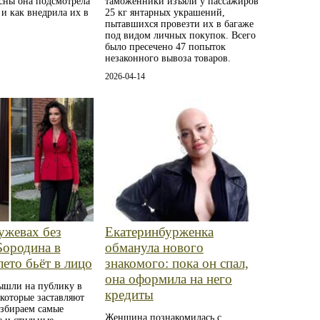
сны она подсмотрела
таможенники изъяли у пассажиров
 и как внедрила их в
25 кг янтарных украшений,
пытавшихся провезти их в багаже
под видом личных покупок. Всего
было пресечено 47 попыток
незаконного вывоза товаров.
2026-04-14
ужевах без
Екатеринбурженка
Бородина в
обманула нового
ето бьёт в лицо
знакомого: пока он спал,
она оформила на него
ышли на публику в
кредиты
 которые заставляют
азбираем самые
Женщина познакомилась с