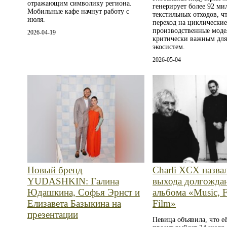
отражающим символику региона.
генерирует более 92 ми
Мобильные кафе начнут работу с
текстильных отходов, чт
июля.
переход на циклически
производственные мод
2026-04-19
критически важным дл
экосистем.
2026-05-04
Новый бренд
Charli XCX назва
YUDASHKIN: Галина
выхода долгожда
Юдашкина, Софья Эрнст и
альбома «Music, F
Елизавета Базыкина на
Film»
презентации
Певица объявила, что е