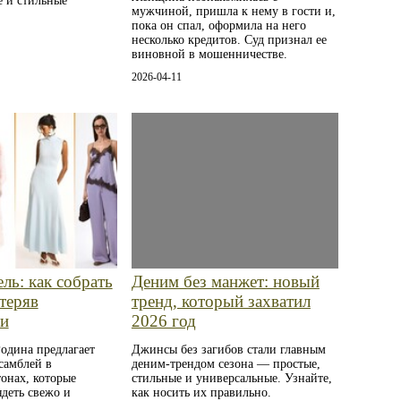
 и стильные
мужчиной, пришла к нему в гости и,
пока он спал, оформила на него
несколько кредитов. Суд признал ее
виновной в мошенничестве.
2026-04-11
ель: как собрать
Деним без манжет: новый
отеряв
тренд, который захватил
ти
2026 год
одина предлагает
Джинсы без загибов стали главным
самблей в
деним-трендом сезона — простые,
онах, которые
стильные и универсальные. Узнайте,
деть свежо и
как носить их правильно.