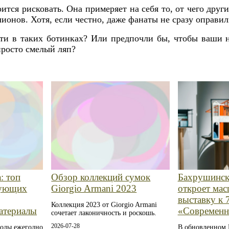
оится рисковать. Она примеряет на себя то, от чего дру
лионов. Хотя, если честно, даже фанаты не сразу оправил
ти в таких ботинках? Или предпочли бы, чтобы ваши 
просто смелый ляп?
Бахрушинск
: топ
Обзор коллекций сумок
откроет ма
зующих
Giorgio Armani 2023
выставку к 
Коллекция 2023 от Giorgio Armani
«Современн
атериалы
сочетает лаконичность и роскошь.
2026-07-28
В обновленном 
моды ежегодно