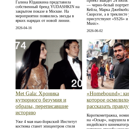
проект выйдет 24 июля.
Галина Юдашкина представила
— черно‑белый портре
собственный бренд YUDASHKIN на
Кейла, Марка Джейкобс
закрытом показе в Москве. На
Скорсезе, а в треклисте
мероприятии появились звезды в
присутствуют «SS26» и
ярких нарядах от новой линии.
Music».
2026-04-16
2026-06-02
Met Gala: Хроника
«Homebound»: ки
кутюрного безумия и
которое осмелило
образы, переписавшие
рассказать правд
историю
Короткометражка, номи
на «Оскар», нарушила в
Уже 4 мая нью-йоркский Институт
индийского кинематогр
костюма станет эпицентром стиля