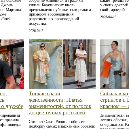
 На обложке
собрание живописи и графики
какие тренды ве
т Джона
князей Барятинских вновь
у своих дочерей
а и Мартина
представлено публике, став редким
свой гардероб.
 уже
примером воссоединения
2026-04-18
 «Rock
разрозненных произведений
искусства.
2026-04-21
но,
Тонкие грани
Собчак в кр
сь
женственности: Платья
стрингов и 
у о дружбе
знаменитостей, от полосок
красном — л
до цветочных россыпей
нированная
Знаменитости в
се правила
летних образах,
Стилист Ольга Родина собирает
афа, поведав
оглядываться. Р
подборку самых изысканных образов: