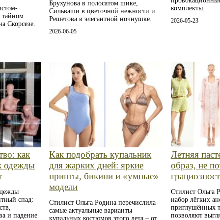
провокационные
Брухунова в полосатом шике,
истом-
комплекты.
Сильваши в цветочной нежности и
и тайном
Решетова в элегантной ночнушке.
2026-05-23
а Скорсезе.
2026-06-05
тво: как
Как подобрать купальник
Летняя паст
к одежды
для жарких дней: яркие
образ, не п
т
принты, бикини и «умные»
грациознос
модели
одежды
Стилист Ольга Р
нтный спад:
набор лёгких ан
Стилист Ольга Родина перечислила
ств,
приглушённых т
самые актуальные варианты
ва и падение
позволяют выгля
купальных костюмов этого лета – от