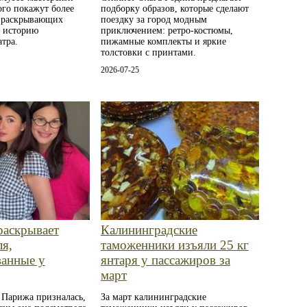
ого покажут более
подборку образов, которые сделают
, раскрывающих
поездку за город модным
 историю
приключением: ретро‑костюмы,
атра.
пижамные комплекты и яркие
толстовки с принтами.
2026-07-25
раскрывает
Калининградские
ля,
таможенники изъяли 25 кг
ванные у
янтаря у пассажиров за
март
 Парижа призналась,
За март калининградские