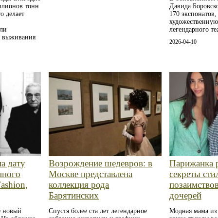
Давида Боровск
ллионов тонн
170 экспонатов
о делает
художественную
е
легендарного те
ели
я выживания
2026-04-10
ла дату
Возрождение шедевров: в
Парижанка 
нного
Москве представлена
секреты сти
ashion,
коллекция рода
позаимство
Барятинских
дочерей
ё новый
Спустя более ста лет легендарное
Модная мама из