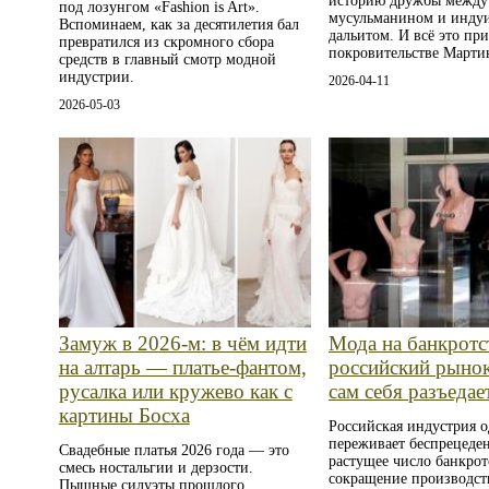
историю дружбы между
под лозунгом «Fashion is Art».
мусульманином и инду
Вспоминаем, как за десятилетия бал
дальитом. И всё это пр
превратился из скромного сбора
покровительстве Мартин
средств в главный смотр модной
индустрии.
2026-04-11
2026-05-03
Замуж в 2026-м: в чём идти
Мода на банкротс
на алтарь — платье-фантом,
российский рыно
русалка или кружево как с
сам себя разъедае
картины Босха
Российская индустрия 
переживает беспрецеде
Свадебные платья 2026 года — это
растущее число банкрот
смесь ностальгии и дерзости.
сокращение производст
Пышные силуэты прошлого,