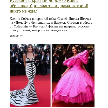
Русские на красной дорожке Канн:
пёрышки, бриллианты и драма, которой
никто не ждал
Ксения Собчак в пернатой юбке Chanel, Инесса Шевчук
из «Дома 2» в бриллиантах и Надежда Стрелец в образе
от Yudashkin — Каннский фестиваль накрыло русским
присутствием, которого не ожидал никто.
2026-05-23