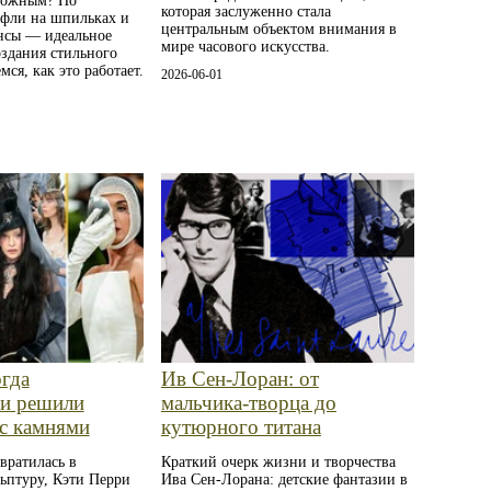
можным? Но
которая заслуженно стала
уфли на шпильках и
центральным объектом внимания в
нсы — идеальное
мире часового искусства.
оздания стильного
мся, как это работает.
2026-06-01
огда
Ив Сен-Лоран: от
ти решили
мальчика‑творца до
с камнями
кутюрного титана
вратилась в
Краткий очерк жизни и творчества
ьптуру, Кэти Перри
Ива Сен-Лорана: детские фантазии в