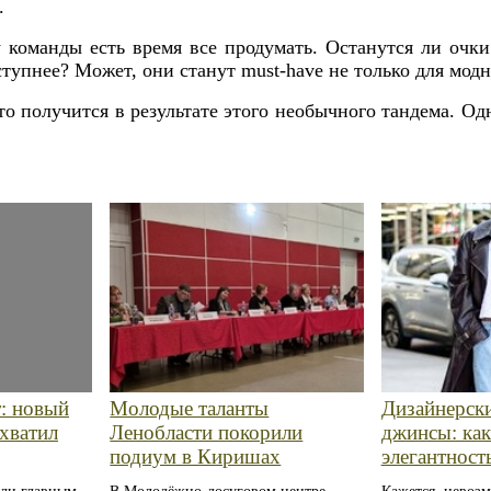
.
 у команды есть время все продумать. Останутся ли очк
тупнее? Может, они станут must-have не только для модн
что получится в результате этого необычного тандема. О
: новый
Молодые таланты
Дизайнерск
ахватил
Ленобласти покорили
джинсы: как
подиум в Киришах
элегантност