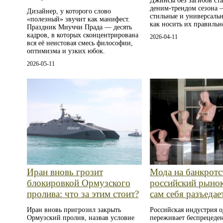
Джинсы без загибов ст
деним-трендом сезона 
Дизайнер, у которого слово
стильные и универсальн
«полезный» звучит как манифест.
как носить их правильн
Праздник Миуччи Прада — десять
кадров, в которых сконцентрирована
2026-04-11
вся её неистовая смесь философии,
оптимизма и узких юбок.
2026-05-11
Иран вновь грозит
Мода на банкротс
блокировкой Ормузского
российский рыно
пролива: что за этим стоит?
сам себя разъедае
Иран вновь пригрозил закрыть
Российская индустрия 
Ормузский пролив, назвав условие
переживает беспрецеде