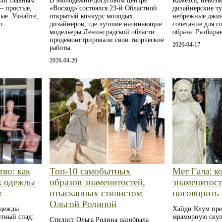
али главным
В Молодёжно-досуговом центре
Кажется, невоз
— простые,
«Восход» состоялся 23-й Областной
дизайнерские т
ые. Узнайте,
открытый конкурс молодых
небрежные джи
о.
дизайнеров, где лучшие начинающие
сочетание для с
модельеры Ленинградской области
образа. Разбирае
продемонстрировали свои творческие
2026-04-17
работы.
2026-04-20
тво: как
Топ‑10 самобытных
Мет Гала: к
к одежды
образов знаменитостей,
знаменитос
т
отысканных стилистом
поговорить 
Ольгой Родиной
одежды
Хайди Клум пре
нтный спад:
мраморную скул
Стилист Ольга Родина разобрала