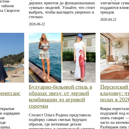
истом-
дерзких принтов до функциональных
элегантные сумк
и тайном
«умных» моделей. Узнайте, что стоит
поддаются влия
а Скорсезе.
выбрать, чтобы выглядеть уверенно и
трендов.
стильно.
2026-04-22
2026-06-22
Будуарно‑бельевой стиль в
Персидский
ренессанс
образах звезд: от дерзкой
кладовку: чт
комбинации до игривой
полах в 202
сорочки
открытые
Ковры перестали
ми нарядами
подушкой под н
Стилист Ольга Родина представила
вая
опять говорят —
подборку самых смелых будущих
оде
часто на неочев
образов, где интимные детали
‑шика.
Разбираем пять 
превратились в центральный элемент