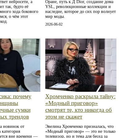
твет нейросети, а
Оране, путь к Д Dior, создание дома
т так, будто её
YSL, революционные коллекции и
много хода бокового
наследие, которое до сих пор волнует
мся, о чём этот
мир моды.
код.
2026-06-02
сика: почему
Хромченко раскрыла тайну:
енщины
«Модный приговор»
ечные сумки
смотрят те, кто никогда об
ных трендов
этом не скажет
а новинок от
Эвелина Хромченко призналась, что
 категория
«Модный приговор» — это не только
ается вне времени —
телевизор, но и тема для бесед за