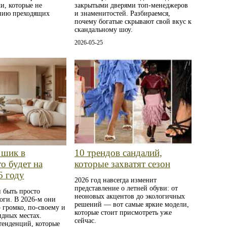
и, которые не
закрытыми дверями топ-менеджеров
нию преходящих
и знаменитостей. Разбираемся,
почему богатые скрывают свой вкус к
скандальному шоу.
2026-05-25
 шик в
10 трендов сандалий,
о будет на
которые захватят сезон
6 году
2026 год навсегда изменит
представление о летней обуви: от
 быть просто
неоновых акцентов до экологичных
оги. В 2026-м они
решений — вот самые яркие модели,
 громко, по-своему и
которые стоит присмотреть уже
идных местах.
сейчас.
тенденций, которые