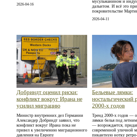
мусульманином и инду
2026-04-16
дальитом. И всё это пр
покровительстве Мартин
2026-04-11
Добриндт оценил риски:
Бельевые лямки:
конфликт вокруг Ирана не
ностальгический 
усилил миграцию
2000‑х годов
Министр внутренних дел Германии
Тренд 2000‑х годов — 
Александер Добриндт заявил, что
лямки белья под летни
конфликт вокруг Ирана пока не
— возрождается, прида
привел к увеличению миграционного
современной уличной м
давления на Европу
пикантную нотку ретро