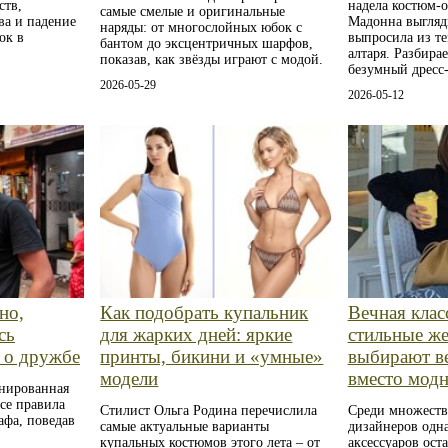
ств,
надела костюм-о
самые смелые и оригинальные
ва и падение
Мадонна выгляди
наряды: от многослойных юбок с
ок в
выпросила из те
бантом до эксцентричных шарфов,
алтаря. Разбирае
показав, как звёзды играют с модой.
безумный дресс-
2026-05-29
2026-05-12
но,
Как подобрать купальник
Вечная клас
сь
для жарких дней: яркие
стильные ж
у о дружбе
принты, бикини и «умные»
выбирают в
модели
вместо мод
нированная
се правила
Стилист Ольга Родина перечислила
Среди множеств
афа, поведав
самые актуальные варианты
дизайнеров одна
купальных костюмов этого лета – от
аксессуаров ост