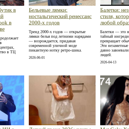
утик в
Бельевые лямки:
Балетки: не
ий
ностальгический ренессанс
стиля, кото
ook в
2000‑х годов
любой образ
ве
Тренд 2000‑х годов — открытые
Балетки — это н
лямки белья под летними нарядами
тайный ингреди
родолжает
— возрождается, придавая
превращает обы
в
современной уличной моде
Эти незаметные 
центрах,
пикантную нотку ретро‑шика.
давно завоевали
ство в ТЦ
людей.
2026-06-01
2026-04-13