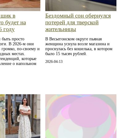
 шик в
Бездомный сон обернулся
о будет на
потерей для тверской
6 году
жительницы
 быть просто
В Весьегонском округе пьяная
оги. В 2026-м они
женщина уснула возле магазина и
 громко, по-своему и
проснулась без кошелька, в котором
идных местах.
было 15 тысяч рублей.
тенденций, которые
2026-04-13
вление о напольном