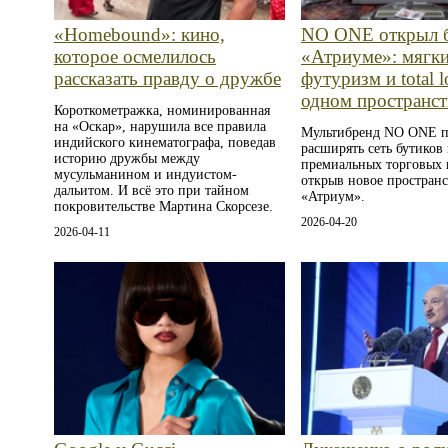
«Homebound»: кино,
NO ONE открыл б
которое осмелилось
«Атриуме»: мягк
рассказать правду о дружбе
футуризм и total l
одном пространст
Короткометражка, номинированная
на «Оскар», нарушила все правила
Мультибренд NO ONE п
индийского кинематографа, поведав
расширять сеть бутиков 
историю дружбы между
премиальных торговых 
мусульманином и индуистом-
открыв новое простран
дальитом. И всё это при тайном
«Атриум».
покровительстве Мартина Скорсезе.
2026-04-20
2026-04-11