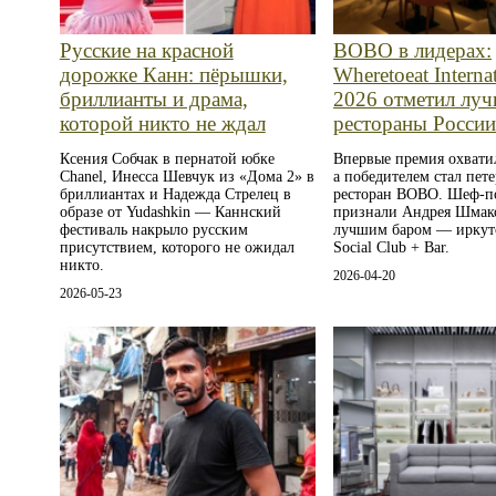
Русские на красной
BOBO в лидерах:
дорожке Канн: пёрышки,
Wheretoeat Interna
бриллианты и драма,
2026 отметил лу
которой никто не ждал
рестораны Росси
Ксения Собчак в пернатой юбке
Впервые премия охватил
Chanel, Инесса Шевчук из «Дома 2» в
а победителем стал пет
бриллиантах и Надежда Стрелец в
ресторан BOBO. Шеф-п
образе от Yudashkin — Каннский
признали Андрея Шмако
фестиваль накрыло русским
лучшим баром — иркут
присутствием, которого не ожидал
Social Club + Bar.
никто.
2026-04-20
2026-05-23