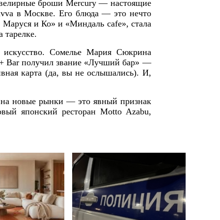
 ювелирные броши Mercury — настоящие
avva в Москве. Его блюда — это нечто
 Маруся и Ко» и «Миндаль cafe», стала
 тарелке.
 искусство. Сомелье Мария Сюкрина
b + Bar получил звание «Лучший бар» —
ная карта (да, вы не ослышались). И,
ие на новые рынки — это явный признак
овый японский ресторан Motto Azabu,