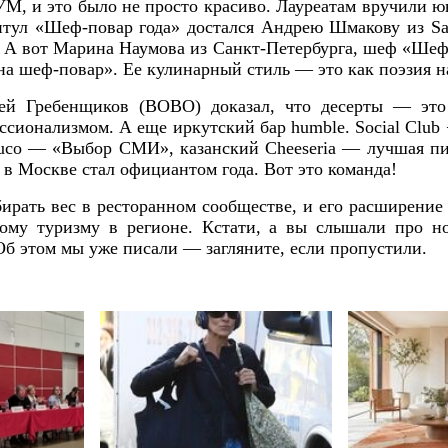
УМ, и это было не просто красиво. Лауреатам вручили
итул «Шеф-повар года» достался Андрею Шмакову из S
. А вот Марина Наумова из Санкт-Петербурга, шеф «Шеф
а шеф-повар». Ее кулинарный стиль — это как поэзия на
сей Гребенщиков (BOBO) доказал, что десерты — это
ессионализмом. А еще иркутский бар humble. Social Clu
uco — «Выбор СМИ», казанский Cheeseria — лучшая пив
 в Москве стал официантом года. Вот это команда!
набирать вес в ресторанном сообществе, и его расширен
кому туризму в регионе. Кстати, а вы слышали про н
б этом мы уже писали — загляните, если пропустили.