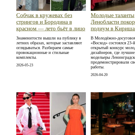
Собчак в кружевах без
Молодые таланты
стрингов и Бородина в
Ленобласти поко
красном — лето бьёт в лицо
подиум в Кириша
Знаменитости вышли на публику в
В Молодёжно-досугово
летних образах, которые заставляют
«Восход» состоялся 23-
оглядываться. Разбираем самые
открытый конкурс мол
провокационные и стильные
дизайнеров, где лучши
комплекты.
модельеры Ленинградск
продемонстрировали св
2026-05-23
работы.
2026-04-20