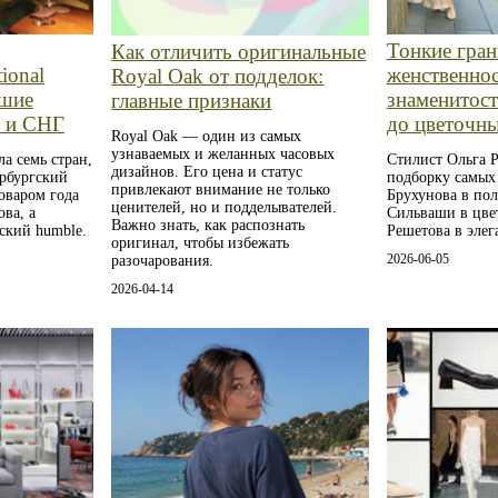
Тонкие гран
Как отличить оригинальные
tional
женственнос
Royal Oak от подделок:
чшие
знаменитост
главные признаки
и и СНГ
до цветочн
Royal Oak — один из самых
узнаваемых и желанных часовых
а семь стран,
Стилист Ольга Р
дизайнов. Его цена и статус
ербургский
подборку самых
привлекают внимание не только
оваром года
Брухунова в по
ценителей, но и подделывателей.
ва, а
Сильваши в цве
Важно знать, как распознать
ский humble.
Решетова в эле
оригинал, чтобы избежать
2026-06-05
разочарования.
2026-04-14