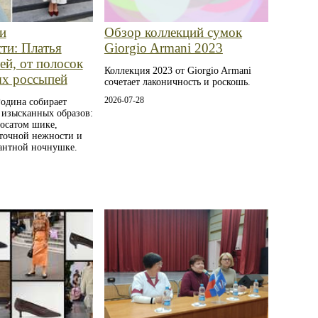
и
Обзор коллекций сумок
ти: Платья
Giorgio Armani 2023
ей, от полосок
Коллекция 2023 от Giorgio Armani
ых россыпей
сочетает лаконичность и роскошь.
2026-07-28
одина собирает
 изысканных образов:
лосатом шике,
точной нежности и
гантной ночнушке.