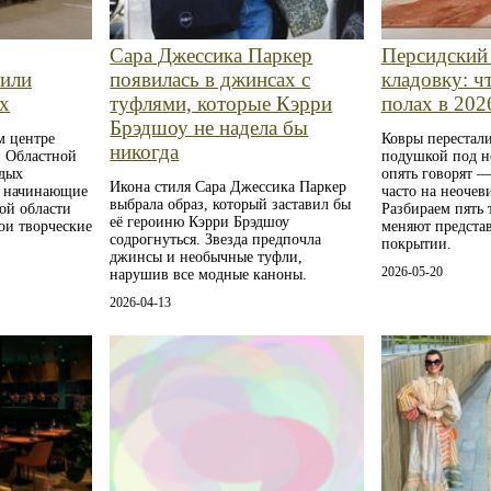
Сара Джессика Паркер
Персидский
рили
появилась в джинсах с
кладовку: чт
х
туфлями, которые Кэрри
полах в 202
Брэдшоу не надела бы
м центре
Ковры перестали
никогда
й Областной
подушкой под н
одых
опять говорят —
Икона стиля Сара Джессика Паркер
е начинающие
часто на неочев
выбрала образ, который заставил бы
ой области
Разбираем пять 
её героиню Кэрри Брэдшоу
ои творческие
меняют предста
содрогнуться. Звезда предпочла
покрытии.
джинсы и необычные туфли,
2026-05-20
нарушив все модные каноны.
2026-04-13