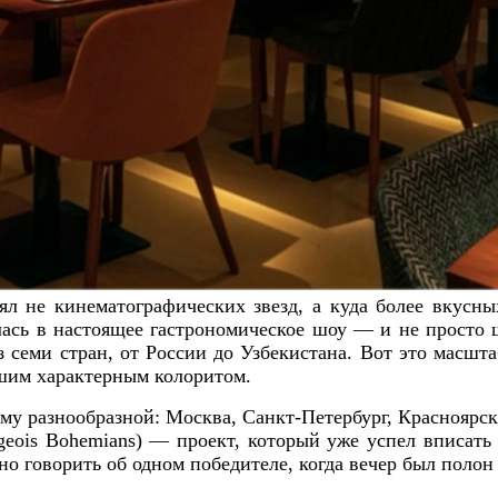
ял не кинематографических звезд, а куда более вкусн
тилась в настоящее гастрономическое шоу — и не просто
 семи стран, от России до Узбекистана. Вот это масшта
нашим характерным колоритом.
му разнообразной: Москва, Санкт-Петербург, Красноярск,
ois Bohemians) — проект, который уже успел вписать
но говорить об одном победителе, когда вечер был поло