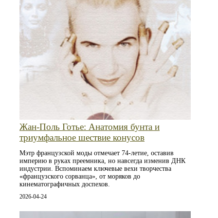
Жан-Поль Готье: Анатомия бунта и
триумфальное шествие конусов
Мэтр французской моды отмечает 74-летие, оставив
империю в руках преемника, но навсегда изменив ДНК
индустрии. Вспоминаем ключевые вехи творчества
«французского сорванца», от моряков до
кинематографичных доспехов.
2026-04-24