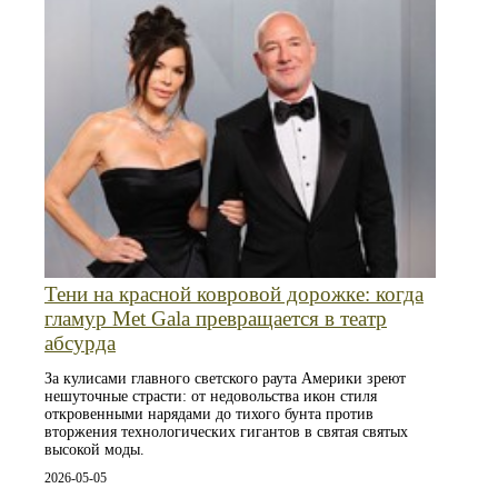
Тени на красной ковровой дорожке: когда
гламур Met Gala превращается в театр
абсурда
За кулисами главного светского раута Америки зреют
нешуточные страсти: от недовольства икон стиля
откровенными нарядами до тихого бунта против
вторжения технологических гигантов в святая святых
высокой моды.
2026-05-05