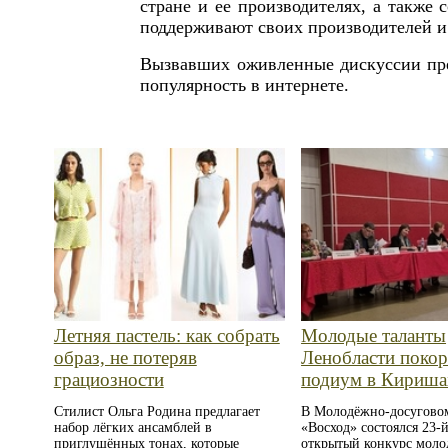
стране и ее производителях, а также
поддерживают своих производителей и
Вызвавших оживленные дискуссии пре
популярность в интернете.
Летняя пастель: как собрать
Молодые таланты
образ, не потеряв
Ленобласти поко
грациозности
подиум в Кириша
Стилист Ольга Родина предлагает
В Молодёжно-досугово
набор лёгких ансамблей в
«Восход» состоялся 23-
приглушённых тонах, которые
открытый конкурс мол