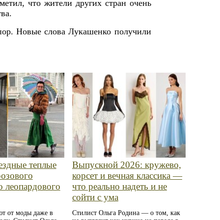
метил, что жители других стран очень
ва.
пор. Новые слова Лукашенко получили
ездные теплые
Выпускной 2026: кружево,
розового
корсет и вечная классика —
о леопардового
что реально надеть и не
сойти с ума
ют от моды даже в
Стилист Ольга Родина — о том, как