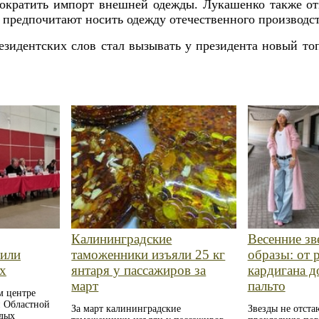
 сократить импорт внешней одежды. Лукашенко также от
 предпочитают носить одежду отечественного производст
зидентских слов стал вызывать у президента новый то
Калининградские
Весенние зв
рили
таможенники изъяли 25 кг
образы: от 
х
янтаря у пассажиров за
кардигана д
март
пальто
м центре
й Областной
За март калининградские
Звезды не отста
одых