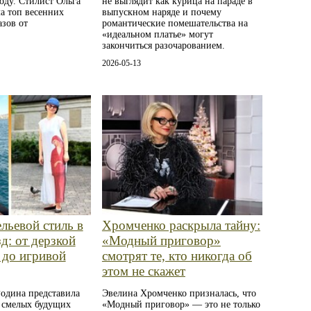
оду. Стилист Ольга
не выглядит как курица на параде в
а топ весенних
выпускном наряде и почему
зов от
романтические помешательства на
«идеальном платье» могут
закончиться разочарованием.
2026-05-13
льевой стиль в
Хромченко раскрыла тайну:
д: от дерзкой
«Модный приговор»
 до игривой
смотрят те, кто никогда об
этом не скажет
Родина представила
Эвелина Хромченко призналась, что
 смелых будущих
«Модный приговор» — это не только