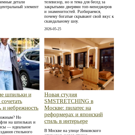
тимные детали
телевизор, но и тема для бесед за
 центральный элемент
закрытыми дверями топ-менеджеров
и знаменитостей. Разбираемся,
почему богатые скрывают свой вкус к
скандальному шоу.
2026-05-25
ие шпильки и
Новая студия
 сочетать
SMSTRETCHING в
ь и небрежность
Москве: пилатес на
реформерах и японский
можным? Но
стиль в интерьере
уфли на шпильках и
нсы — идеальное
В Москве на улице Янковского
оздания стильного