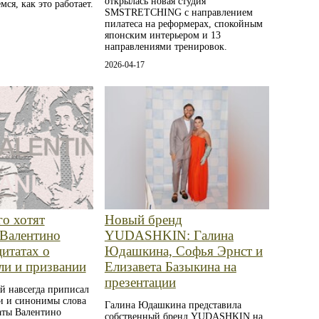
открылась новая студия
мся, как это работает.
SMSTRETCHING с направлением
пилатеса на реформерах, спокойным
японским интерьером и 13
направлениями тренировок.
2026-04-17
го хотят
Новый бренд
Валентино
YUDASHKIN: Галина
цитатах о
Юдашкина, Софья Эрнст и
ли и призвании
Елизавета Базыкина на
презентации
й навсегда приписал
ти и синонимы слова
Галина Юдашкина представила
аты Валентино
собственный бренд YUDASHKIN на