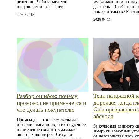
решения. Разбираемся, что
мусульманином и инду
получилось и что — нет.
дальитом. И всё это пр
покровительстве Мартин
2026-05-18
2026-04-11
Тени на красной 
Разбор ошибок: почему
дорожке: когда г
промокод не применяется и
Gala превращается
что делать покупателю
абсурда
Промокод — это Промокоды для
интернет-магазинов, и их неудачное
За кулисами главного св
применение сводит с ума даже
Америки зреют нешуточ
опытных шопперов. Ситуация
от недовольства икон с