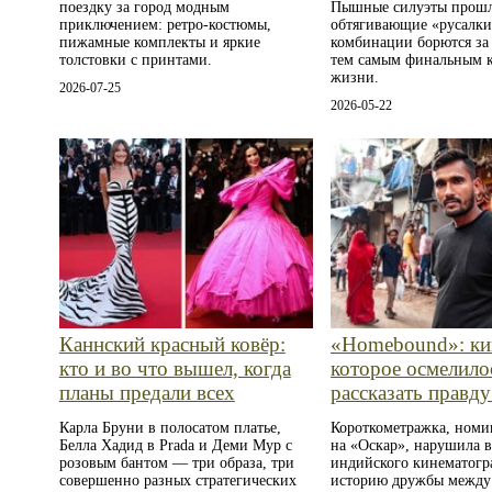
поездку за город модным
Пышные силуэты прошл
приключением: ретро‑костюмы,
обтягивающие «русалки
пижамные комплекты и яркие
комбинации борются за 
толстовки с принтами.
тем самым финальным 
жизни.
2026-07-25
2026-05-22
Каннский красный ковёр:
«Homebound»: ки
кто и во что вышел, когда
которое осмелило
планы предали всех
рассказать правд
Карла Бруни в полосатом платье,
Короткометражка, номи
Белла Хадид в Prada и Деми Мур с
на «Оскар», нарушила в
розовым бантом — три образа, три
индийского кинематогр
совершенно разных стратегических
историю дружбы между