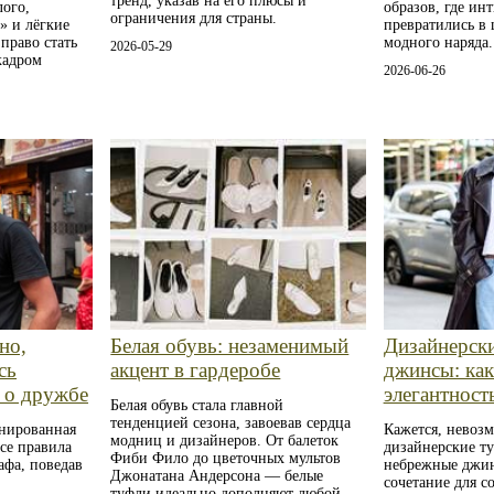
тренд, указав на его плюсы и
ого,
образов, где ин
ограничения для страны.
» и лёгкие
превратились в
право стать
модного наряда.
2026-05-29
кадром
2026-06-26
но,
Белая обувь: незаменимый
Дизайнерск
сь
акцент в гардеробе
джинсы: как
у о дружбе
элегантност
Белая обувь стала главной
тенденцией сезона, завоевав сердца
нированная
Кажется, невоз
модниц и дизайнеров. От балеток
се правила
дизайнерские т
Фиби Фило до цветочных мультов
афа, поведав
небрежные джи
Джонатана Андерсона — белые
сочетание для с
туфли идеально дополняют любой