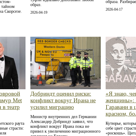
истом-
образа. Разбирае
образ.
и тайном
2026-04-17
а Скорсезе.
2026-04-19
ковровой
Добриндт оценил риски:
«Я знаю, че
ламур Met
конфликт вокруг Ирана не
женщины»: 
 в театр
усилил миграцию
Гаравани в 
красном, бо
Министр внутренних дел Германии
Александер Добриндт заявил, что
етского раута
Кутюрье, которы
конфликт вокруг Ирана пока не
ные страсти:
себе цвет страс
привел к увеличению миграционного
тиля
«роскошь». Цит