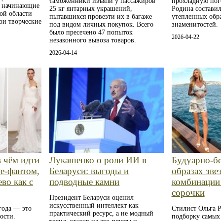
таможенники изъяли у пассажиров
прохладную пог
е начинающие
25 кг янтарных украшений,
Родина составил
ой области
пытавшихся провезти их в багаже
утепленных обра
ои творческие
под видом личных покупок. Всего
знаменитостей.
было пресечено 47 попыток
2026-04-22
незаконного вывоза товаров.
2026-04-14
в чём идти
Лукашенко о роли ИИ в
Будуарно‑бе
ье-фантом,
Беларуси: выгоды и
образах звез
во как с
подводные камни
комбинации
сорочки
Президент Беларуси оценил
искусственный интеллект как
года — это
Стилист Ольга 
практический ресурс, а не модный
ости.
подборку самых