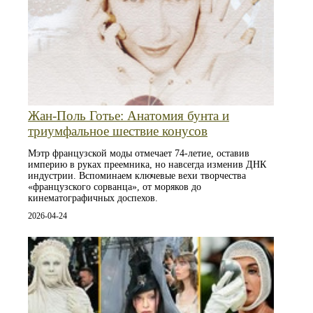
Жан-Поль Готье: Анатомия бунта и
триумфальное шествие конусов
Мэтр французской моды отмечает 74-летие, оставив
империю в руках преемника, но навсегда изменив ДНК
индустрии. Вспоминаем ключевые вехи творчества
«французского сорванца», от моряков до
кинематографичных доспехов.
2026-04-24