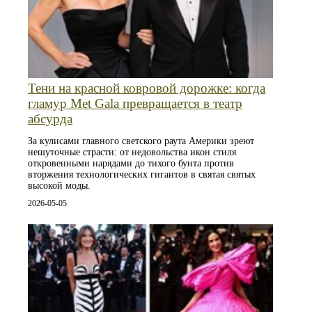
Тени на красной ковровой дорожке: когда
гламур Met Gala превращается в театр
абсурда
За кулисами главного светского раута Америки зреют
нешуточные страсти: от недовольства икон стиля
откровенными нарядами до тихого бунта против
вторжения технологических гигантов в святая святых
высокой моды.
2026-05-05