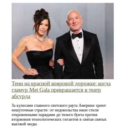
Тени на красной ковровой дорожке: когда
гламур Met Gala превращается в театр
абсурда
За кулисами главного светского раута Америки зреют
нешуточные страсти: от недовольства икон стиля
откровенными нарядами до тихого бунта против
вторжения технологических гигантов в святая святых
высокой моды.