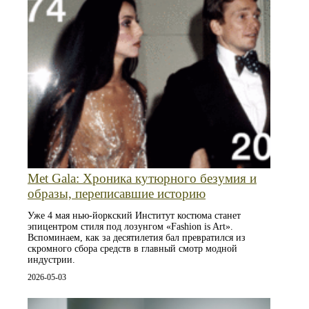
Met Gala: Хроника кутюрного безумия и
образы, переписавшие историю
Уже 4 мая нью-йоркский Институт костюма станет
эпицентром стиля под лозунгом «Fashion is Art».
Вспоминаем, как за десятилетия бал превратился из
скромного сбора средств в главный смотр модной
индустрии.
2026-05-03