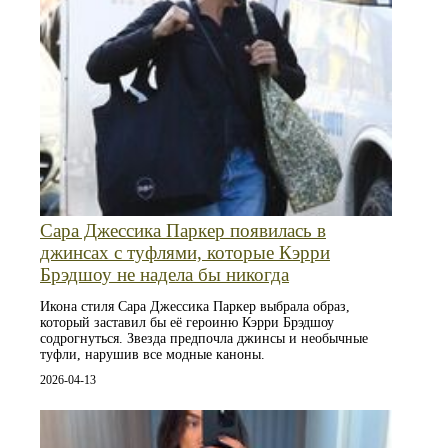
Сара Джессика Паркер появилась в
джинсах с туфлями, которые Кэрри
Брэдшоу не надела бы никогда
Икона стиля Сара Джессика Паркер выбрала образ,
который заставил бы её героиню Кэрри Брэдшоу
содрогнуться. Звезда предпочла джинсы и необычные
туфли, нарушив все модные каноны.
2026-04-13